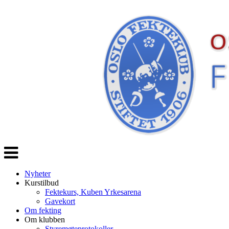
Veksle
navigasjon
Nyheter
Kurstilbud
Fektekurs, Kuben Yrkesarena
Gavekort
Om fekting
Om klubben
Styremøteprotokoller