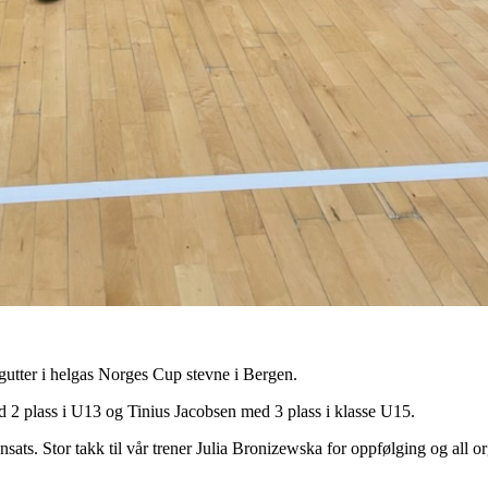
4 gutter i helgas Norges Cup stevne i Bergen.
 2 plass i U13 og Tinius Jacobsen med 3 plass i klasse U15.
sats. Stor takk til vår trener Julia Bronizewska for oppfølging og all o