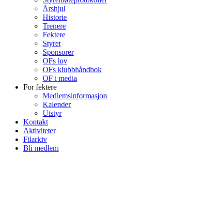
Årshjul
Historie
Trenere
Fektere
Styret
Sponsorer
OFs lov
OFs klubbhåndbok
OF i media
For fektere
Medlemsinformasjon
Kalender
Utstyr
Kontakt
Aktiviteter
Filarkiv
Bli medlem