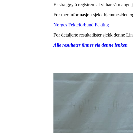
Ekstra gøy å registrere at vi har så mange
For mer informasjon sjekk hjemmesiden og
Norges Fekteforbund Fekting
For detaljerte resultatlister sjekk denne Li
Alle resultater finnes via denne lenken