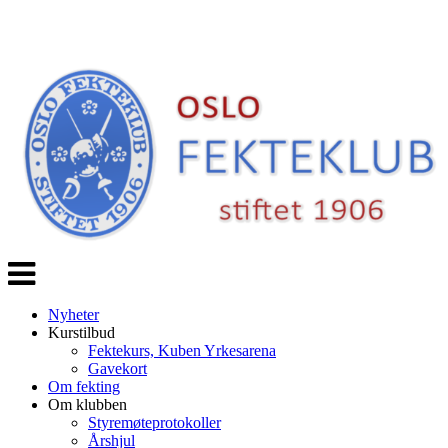
Veksle
navigasjon
Nyheter
Kurstilbud
Fektekurs, Kuben Yrkesarena
Gavekort
Om fekting
Om klubben
Styremøteprotokoller
Årshjul