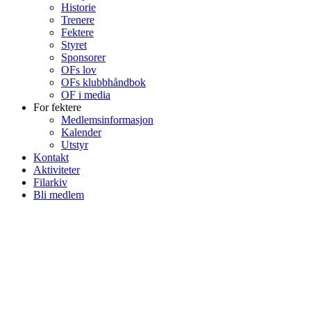
Historie
Trenere
Fektere
Styret
Sponsorer
OFs lov
OFs klubbhåndbok
OF i media
For fektere
Medlemsinformasjon
Kalender
Utstyr
Kontakt
Aktiviteter
Filarkiv
Bli medlem