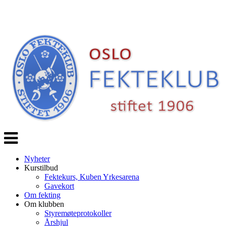
Veksle
navigasjon
Nyheter
Kurstilbud
Fektekurs, Kuben Yrkesarena
Gavekort
Om fekting
Om klubben
Styremøteprotokoller
Årshjul