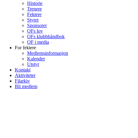
Historie
Trenere
Fektere
Styret
Sponsorer
OFs lov
OFs klubbhåndbok
OF i media
For fektere
Medlemsinformasjon
Kalender
Utstyr
Kontakt
Aktiviteter
Filarkiv
Bli medlem