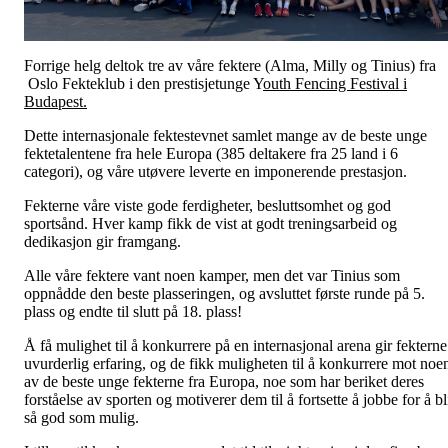
Forrige helg deltok tre av våre fektere (Alma, Milly og Tinius) fra
Oslo Fekteklub i den prestisjetunge Y
outh Fencing Festival i
Budapest.
Dette internasjonale fektestevnet samlet mange av de beste unge
fektetalentene fra hele Europa (385 deltakere fra 25 land i 6
categori), og våre utøvere leverte en imponerende prestasjon.
Fekterne våre viste gode ferdigheter, besluttsomhet og god
sportsånd. Hver kamp fikk de vist at godt treningsarbeid og
dedikasjon gir framgang.
Alle våre fektere vant noen kamper, men det var Tinius som
oppnådde den beste plasseringen, og avsluttet første runde på 5.
plass og endte til slutt på 18. plass!
Å få mulighet til å konkurrere på en internasjonal arena gir fekterne
uvurderlig erfaring, og de fikk muligheten til å konkurrere mot noe
av de beste unge fekterne fra Europa, noe som har beriket deres
forståelse av sporten og motiverer dem til å fortsette å jobbe for å bl
så god som mulig.