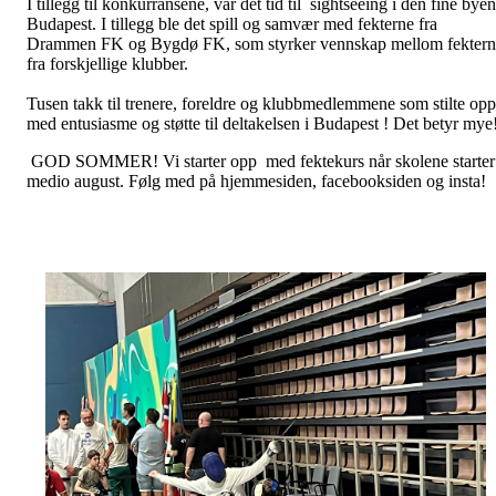
I tillegg til konkurransene, var det tid til sightseeing i den fine byen
Budapest. I tillegg ble det spill og samvær med fekterne fra
Drammen FK og Bygdø FK, som styrker vennskap mellom fektern
fra forskjellige klubber.
Tusen takk til trenere, foreldre og klubbmedlemmene som stilte opp
med entusiasme og støtte til deltakelsen i Budapest ! Det betyr mye
GOD SOMMER! Vi starter opp med fektekurs når skolene starter
medio august. Følg med på hjemmesiden, facebooksiden og insta!