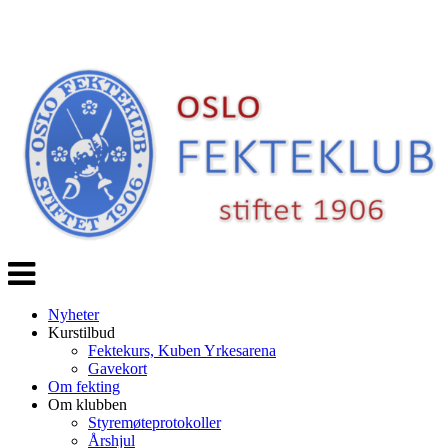
Veksle
navigasjon
Nyheter
Kurstilbud
Fektekurs, Kuben Yrkesarena
Gavekort
Om fekting
Om klubben
Styremøteprotokoller
Årshjul