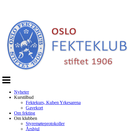
Veksle
navigasjon
Nyheter
Kurstilbud
Fektekurs, Kuben Yrkesarena
Gavekort
Om fekting
Om klubben
Styremøteprotokoller
Årshjul