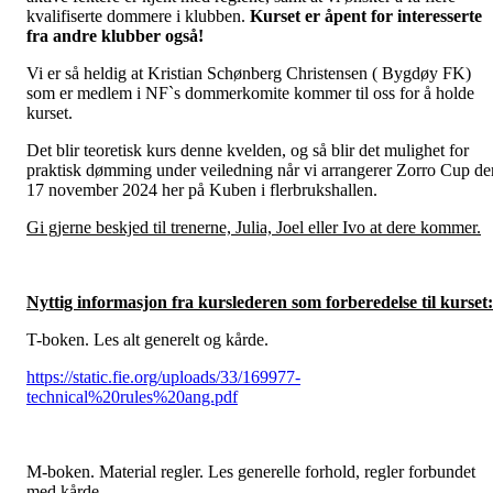
kvalifiserte dommere i klubben.
Kurset er åpent for interesserte
fra andre klubber også!
Vi er så heldig at Kristian Schønberg Christensen ( Bygdøy FK)
som er medlem i NF`s dommerkomite kommer til oss for å holde
kurset.
Det blir teoretisk kurs denne kvelden, og så blir det mulighet for
praktisk dømming under veiledning når vi arrangerer Zorro Cup de
17 november 2024 her på Kuben i flerbrukshallen.
Gi gjerne beskjed til trenerne, Julia, Joel eller Ivo at dere kommer.
Nyttig informasjon fra kurslederen som forberedelse til kurset:
T-boken. Les alt generelt og kårde.
https://static.fie.org/uploads/33/169977-
technical%20rules%20ang.pdf
M-boken. Material regler. Les generelle forhold, regler forbundet
med kårde.