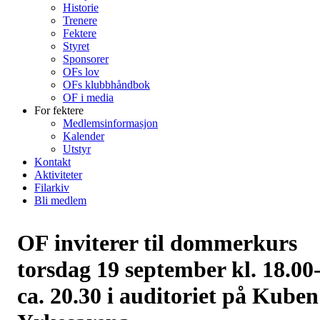
Historie
Trenere
Fektere
Styret
Sponsorer
OFs lov
OFs klubbhåndbok
OF i media
For fektere
Medlemsinformasjon
Kalender
Utstyr
Kontakt
Aktiviteter
Filarkiv
Bli medlem
OF inviterer til dommerkurs
torsdag 19 september kl. 18.00
ca. 20.30 i auditoriet på Kuben