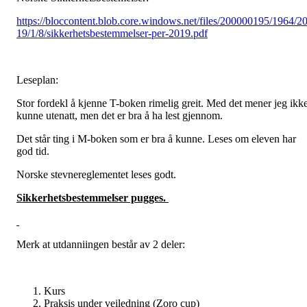
https://bloccontent.blob.core.windows.net/files/200000195/1964/2
19/1/8/sikkerhetsbestemmelser-per-2019.pdf
Leseplan:
Stor fordekl å kjenne T-boken rimelig greit. Med det mener jeg ikk
kunne utenatt, men det er bra å ha lest gjennom.
Det står ting i M-boken som er bra å kunne. Leses om eleven har
god tid.
Norske stevnereglementet leses godt.
Sikkerhetsbestemmelser pugges.
Merk at utdanniingen består av 2 deler:
Kurs
Praksis under veiledning (Zoro cup)