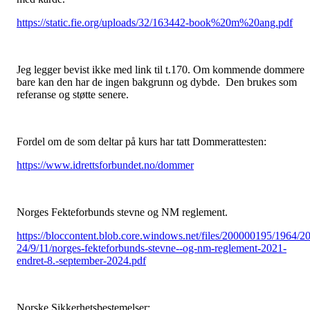
https://static.fie.org/uploads/32/163442-book%20m%20ang.pdf
Jeg legger bevist ikke med link til t.170. Om kommende dommere
bare kan den har de ingen bakgrunn og dybde. Den brukes som
referanse og støtte senere.
Fordel om de som deltar på kurs har tatt Dommerattesten:
https://www.idrettsforbundet.no/dommer
Norges Fekteforbunds stevne og NM reglement.
https://bloccontent.blob.core.windows.net/files/200000195/1964/2
24/9/11/norges-fekteforbunds-stevne--og-nm-reglement-2021-
endret-8.-september-2024.pdf
Norske Sikkerhetsbestemelser: