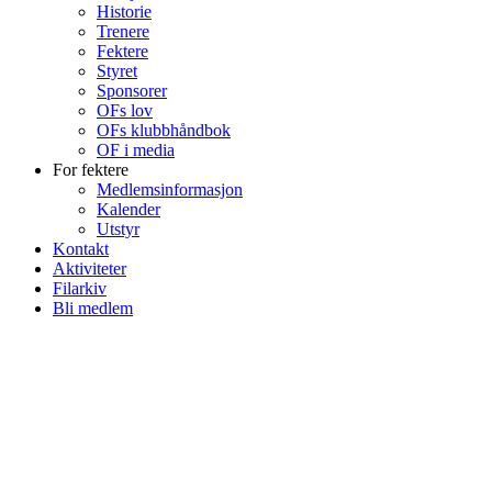
Historie
Trenere
Fektere
Styret
Sponsorer
OFs lov
OFs klubbhåndbok
OF i media
For fektere
Medlemsinformasjon
Kalender
Utstyr
Kontakt
Aktiviteter
Filarkiv
Bli medlem