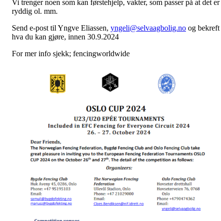
Vi trenger noen som kan førstehjelp, vakter, som passer på at det er
ryddig ol. mm.
Send e-post til Yngve Eliassen,
yngeli@selvaagbolig.no
og bekreft
hva du kan gjøre, innen 30.9.2024
For mer info sjekk; fencingworldwide