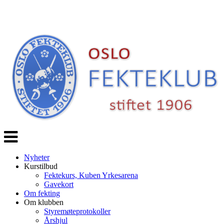
Veksle
navigasjon
Nyheter
Kurstilbud
Fektekurs, Kuben Yrkesarena
Gavekort
Om fekting
Om klubben
Styremøteprotokoller
Årshjul