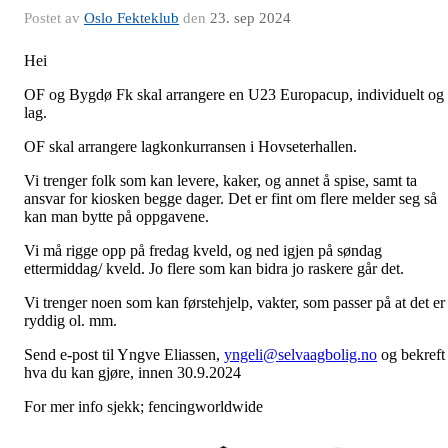
Postet av
Oslo Fekteklub
den
23. sep 2024
Hei
OF og Bygdø Fk skal arrangere en U23 Europacup, individuelt og
lag.
OF skal arrangere lagkonkurransen i Hovseterhallen.
Vi trenger folk som kan levere, kaker, og annet å spise, samt ta
ansvar for kiosken begge dager. Det er fint om flere melder seg så
kan man bytte på oppgavene.
Vi må rigge opp på fredag kveld, og ned igjen på søndag
ettermiddag/ kveld. Jo flere som kan bidra jo raskere går det.
Vi trenger noen som kan førstehjelp, vakter, som passer på at det er
ryddig ol. mm.
Send e-post til Yngve Eliassen,
yngeli@selvaagbolig.no
og bekreft
hva du kan gjøre, innen 30.9.2024
For mer info sjekk; fencingworldwide