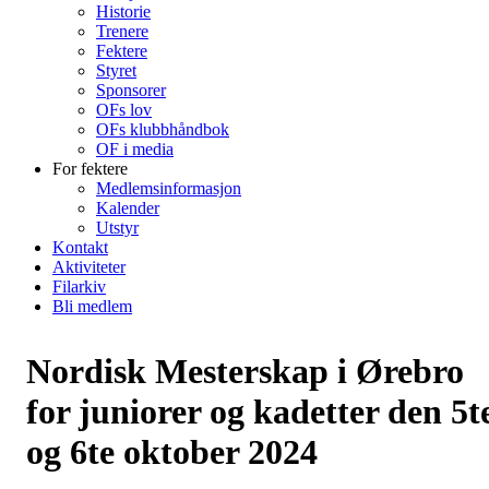
Historie
Trenere
Fektere
Styret
Sponsorer
OFs lov
OFs klubbhåndbok
OF i media
For fektere
Medlemsinformasjon
Kalender
Utstyr
Kontakt
Aktiviteter
Filarkiv
Bli medlem
Nordisk Mesterskap i Ørebro
for juniorer og kadetter den 5t
og 6te oktober 2024