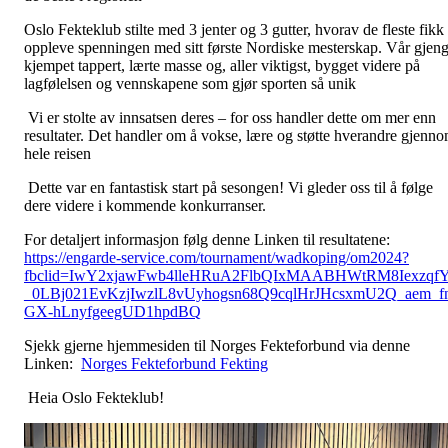
Oslo Fekteklub stilte med 3 jenter og 3 gutter, hvorav de fleste fikk
oppleve spenningen med sitt første Nordiske mesterskap. Vår gjen
kjempet tappert, lærte masse og, aller viktigst, bygget videre på
lagfølelsen og vennskapene som gjør sporten så unik
Vi er stolte av innsatsen deres – for oss handler dette om mer enn
resultater. Det handler om å vokse, lære og støtte hverandre gjenn
hele reisen
Dette var en fantastisk start på sesongen! Vi gleder oss til å følge
dere videre i kommende konkurranser.
For detaljert informasjon følg denne Linken til resultatene:
https://engarde-service.com/tournament/wadkoping/om2024?
fbclid=IwY2xjawFwb4lleHRuA2FlbQIxMAABHWtRM8Iexzqf
_0LBj021EvKzjIwzlL8vUyhogsn68Q9cqlHrJHcsxmU2Q_aem_f
GX-hLnyfgeegUD1hpdBQ
Sjekk gjerne hjemmesiden til Norges Fekteforbund via denne
Linken:
Norges Fekteforbund Fekting
Heia Oslo Fekteklub!