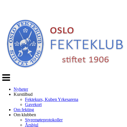
Veksle
navigasjon
Nyheter
Kurstilbud
Fektekurs, Kuben Yrkesarena
Gavekort
Om fekting
Om klubben
Styremøteprotokoller
Årshjul