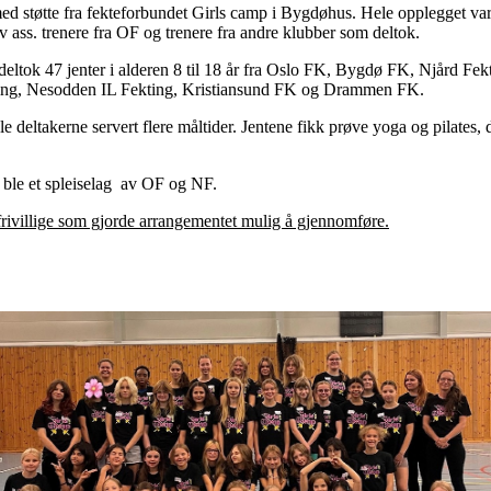
d støtte fra fekteforbundet Girls camp i Bygdøhus. Hele opplegget var o
ass. trenere fra OF og trenere fra andre klubber som deltok.
deltok 47 jenter i alderen 8 til 18 år fra Oslo FK, Bygdø FK, Njård Fe
ing, Nesodden IL Fekting, Kristiansund FK og Drammen FK.
 ble deltakerne servert flere måltider. Jentene fikk prøve yoga og pilates
m ble et spleiselag av OF og NF.
 frivillige som gjorde arrangementet mulig å gjennomføre.