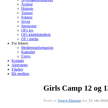
Årshjul
Historie
Trenere
Fektere
Styret
Sponsorer
OFs lov
OFs klubbhåndbok
OF i media
For fektere
Medlemsinformasjon
Kalender
Utstyr
Kontakt
Aktiviteter
Filarkiv
Bli medlem
Girls Camp 12 og 13
Postet av
Yngve Eliassen
den
23. okt 2024