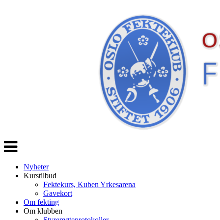
Veksle
navigasjon
Nyheter
Kurstilbud
Fektekurs, Kuben Yrkesarena
Gavekort
Om fekting
Om klubben
Styremøteprotokoller