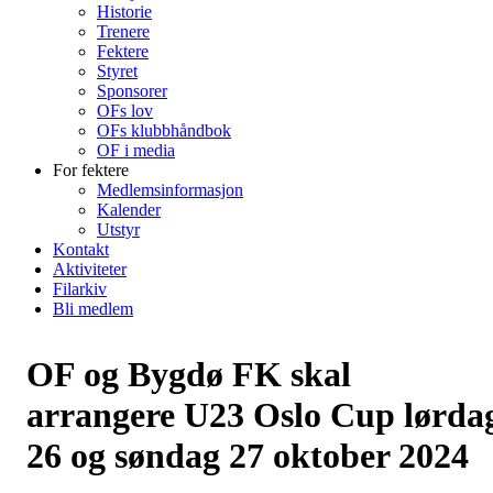
Historie
Trenere
Fektere
Styret
Sponsorer
OFs lov
OFs klubbhåndbok
OF i media
For fektere
Medlemsinformasjon
Kalender
Utstyr
Kontakt
Aktiviteter
Filarkiv
Bli medlem
OF og Bygdø FK skal
arrangere U23 Oslo Cup lørda
26 og søndag 27 oktober 2024