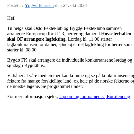
Postet av
Yngve Eliassen
den
24. okt 2024
Hei!
Til helga skal Oslo Fekteklub og Bygdø Fekteklubb sammen
arrangere Europacup for U 23, herrer og damer. I
Hovseterhallen
skal OF arrangere lagfekting
. Lørdag kl. 11.00 starter
lagkonkuransen for damer, søndag er det lagfekting for herrer som
starter kl. 08.00.
Bygdø FK skal arrangere de individuelle konkurransene lørdag og
søndag i Bygdøhus.
Vi håper at våre medlemmer kan komme og se på konkurransene o
fektere fra mange forskjellige land, og heie på de norske fekterne o
de norske lagene. Se programmet under.
For mer informasjon sjekk,
Upcoming tournaments | Eurofencing