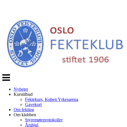
Veksle
navigasjon
Nyheter
Kurstilbud
Fektekurs, Kuben Yrkesarena
Gavekort
Om fekting
Om klubben
Styremøteprotokoller
Årshjul