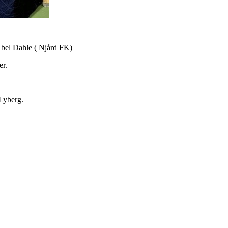
Abel Dahle ( Njård FK)
er.
 Lyberg.