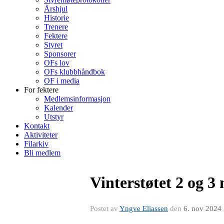
Årshjul
Historie
Trenere
Fektere
Styret
Sponsorer
OFs lov
OFs klubbhåndbok
OF i media
For fektere
Medlemsinformasjon
Kalender
Utstyr
Kontakt
Aktiviteter
Filarkiv
Bli medlem
Vinterstøtet 2 og 
Postet av
Yngve Eliassen
den
6. nov 2024