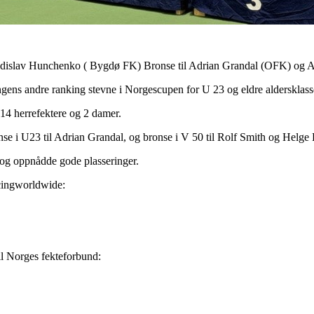
Vladislav Hunchenko ( Bygdø FK) Bronse til Adrian Grandal (OFK) og 
ongens andre ranking stevne i Norgescupen for U 23 og eldre aldersklass
14 herrefektere og 2 damer.
nse i U23 til Adrian Grandal, og bronse i V 50 til Rolf Smith og Helge
e og oppnådde gode plasseringer.
encingworldwide:
il Norges fekteforbund: