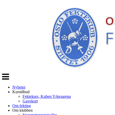
Veksle
navigasjon
Nyheter
Kurstilbud
Fektekurs, Kuben Yrkesarena
Gavekort
Om fekting
Om klubben
Styremøteprotokoller