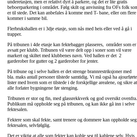
underetasjen, men er relativt dyrt å parkere, og det er lite gratis
beboerparkering i området. Følg skilt og anvisning fra OFs folk so
er til stede. Det kan anbefales å komme med T- bane, eller om flere
kommer i samme bil.
Flerbrukshallen er i 3dje etasje, som nås med heis eller ved å gå i
trapper.
På tribunen i 4de etasje kan fektebagger plasseres, områder som er
avsatt per klubb. Tribunen vil være delt opp i soner som vil være
markert og skiltet med klubbenes navn. Ved hallen er det 2
garderober for gutter og 2 garderober for jenter.
På tribune og i selve hallen er det strenge brannrestriksjoner med
bla. maks antall personer tilstede samtidig. Vi må også ha ajourførte
lister med hvem som er tilstede i de forskjellige arealene, og sikre at
alle forlater bygningene før stenging.
Tribunen er stor og fin, med glassrekkverk og god oversikt ovenfra
Publikum må oppholde seg på tribunen, og kan ikke gå inn i selve
fektesalen.
Fektere som skal fekte, samt trenere og dommere kan oppholde seg
fektesalen, selvfølglig.
Det er viktig at alle som fekter kan koble seg til kablene selv. Hvis