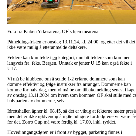
Foto fra Kuben Yrkesarena, OF`s hjemmearena
Påmeldingsfristen er onsdag 13.11.24, kl. 24.00, og etter det vil det
ikke være mulig å etteranmelde deltakere.
Fektere kan kun fekte i
en
kategori, unntatt fektere som kommer
langveis fra, feks. Bergen. Unntak er jenter U 15 kan også fekte i
U17.
Vi må be klubbene om å sende 1-2 erfarne dommere som kan
dømme effektivt og følge instrukser fra arrangør. Dommerne kan
komme for halv dag, men vi må be om tilbakemelding senest i løpe
av onsdag 13.11.2024 om hvem som kommer. OF skal stille med c
halvparten av dommerne, selv.
Idrettshallen åpner kl. 08.45, så det er viktig at fekterne møter presi
men det er ikke nødvendig å møte tidligere fordi dørene vil være lås
før det. Zorro Cup må være ferdig kl. 17.00, inkl. ryddet.
Hovedinngangsdøren er i front av bygget, parkering finnes i