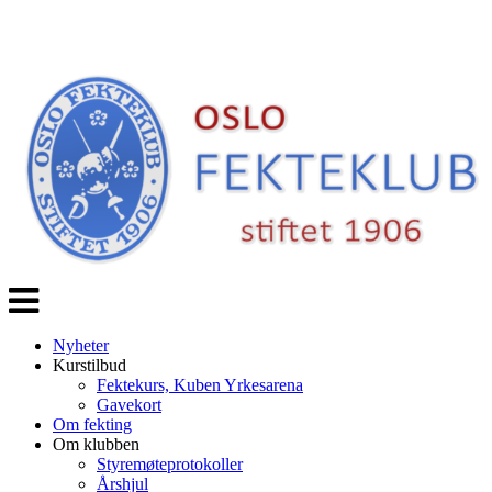
Veksle
navigasjon
Nyheter
Kurstilbud
Fektekurs, Kuben Yrkesarena
Gavekort
Om fekting
Om klubben
Styremøteprotokoller
Årshjul