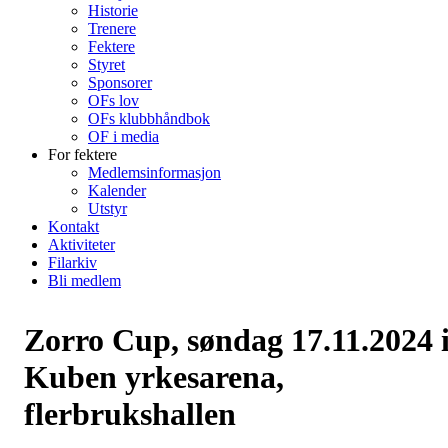
Historie
Trenere
Fektere
Styret
Sponsorer
OFs lov
OFs klubbhåndbok
OF i media
For fektere
Medlemsinformasjon
Kalender
Utstyr
Kontakt
Aktiviteter
Filarkiv
Bli medlem
Zorro Cup, søndag 17.11.2024 
Kuben yrkesarena,
flerbrukshallen