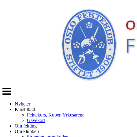
Veksle
navigasjon
Nyheter
Kurstilbud
Fektekurs, Kuben Yrkesarena
Gavekort
Om fekting
Om klubben
Styremøteprotokoller