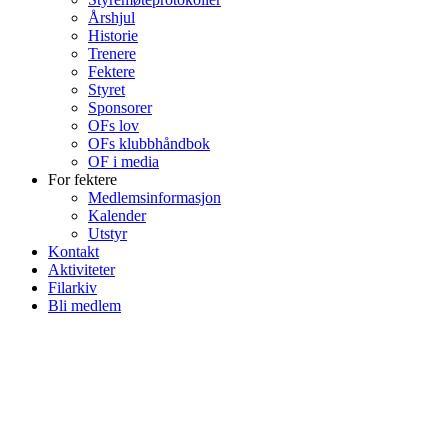
Årshjul
Historie
Trenere
Fektere
Styret
Sponsorer
OFs lov
OFs klubbhåndbok
OF i media
For fektere
Medlemsinformasjon
Kalender
Utstyr
Kontakt
Aktiviteter
Filarkiv
Bli medlem