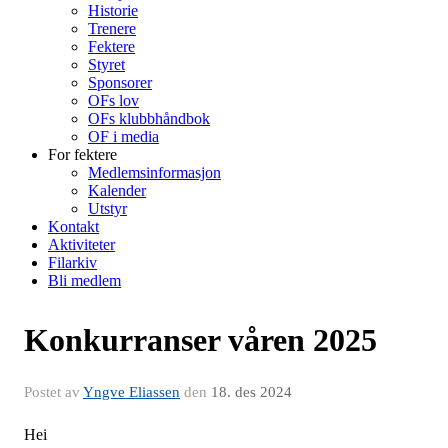
Historie
Trenere
Fektere
Styret
Sponsorer
OFs lov
OFs klubbhåndbok
OF i media
For fektere
Medlemsinformasjon
Kalender
Utstyr
Kontakt
Aktiviteter
Filarkiv
Bli medlem
Konkurranser våren 2025
Postet av
Yngve Eliassen
den
18. des 2024
Hei