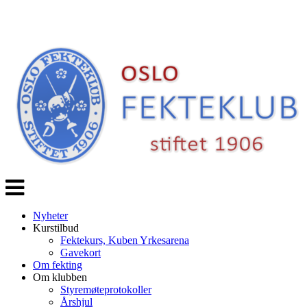
Veksle
navigasjon
Nyheter
Kurstilbud
Fektekurs, Kuben Yrkesarena
Gavekort
Om fekting
Om klubben
Styremøteprotokoller
Årshjul