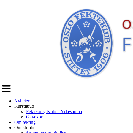
Veksle
navigasjon
Nyheter
Kurstilbud
Fektekurs, Kuben Yrkesarena
Gavekort
Om fekting
Om klubben
Styremøteprotokoller