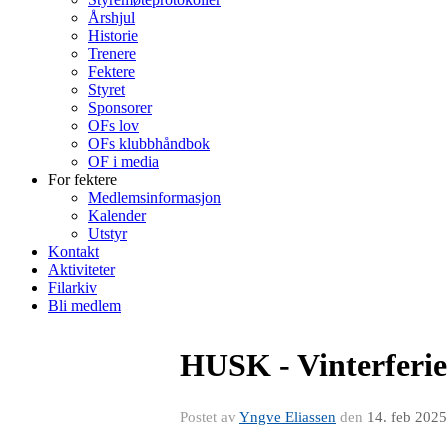
Årshjul
Historie
Trenere
Fektere
Styret
Sponsorer
OFs lov
OFs klubbhåndbok
OF i media
For fektere
Medlemsinformasjon
Kalender
Utstyr
Kontakt
Aktiviteter
Filarkiv
Bli medlem
HUSK - Vinterferie 
Postet av
Yngve Eliassen
den
14. feb 2025