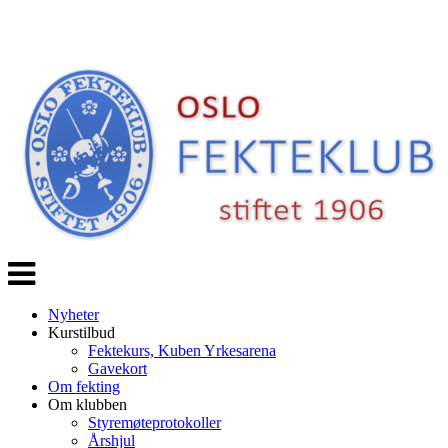
Veksle
navigasjon
Nyheter
Kurstilbud
Fektekurs, Kuben Yrkesarena
Gavekort
Om fekting
Om klubben
Styremøteprotokoller
Årshjul