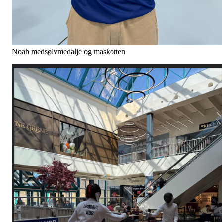
Noah medsølvmedalje og maskotten