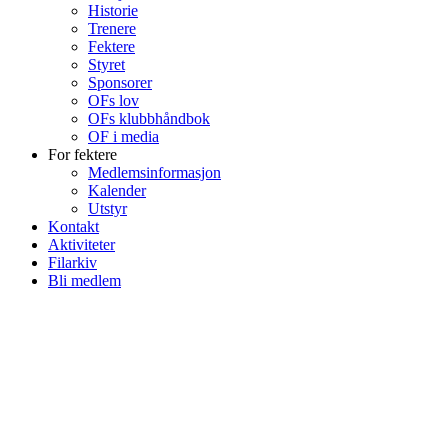
Historie
Trenere
Fektere
Styret
Sponsorer
OFs lov
OFs klubbhåndbok
OF i media
For fektere
Medlemsinformasjon
Kalender
Utstyr
Kontakt
Aktiviteter
Filarkiv
Bli medlem