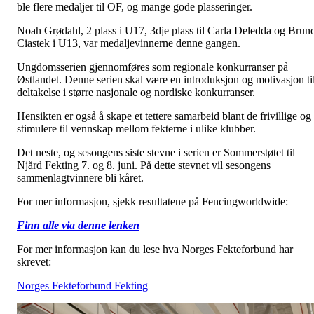
ble flere medaljer til OF, og mange gode plasseringer.
Noah Grødahl, 2 plass i U17, 3dje plass til Carla Deledda og Brun
Ciastek i U13, var medaljevinnerne denne gangen.
Ungdomsserien gjennomføres som regionale konkurranser på
Østlandet. Denne serien skal være en introduksjon og motivasjon ti
deltakelse i større nasjonale og nordiske konkurranser.
Hensikten er også å skape et tettere samarbeid blant de frivillige og
stimulere til vennskap mellom fekterne i ulike klubber.
Det neste, og sesongens siste stevne i serien er Sommerstøtet til
Njård Fekting 7. og 8. juni. På dette stevnet vil sesongens
sammenlagtvinnere bli kåret.
For mer informasjon, sjekk resultatene på Fencingworldwide:
Finn alle via denne lenken
For mer informasjon kan du lese hva Norges Fekteforbund har
skrevet:
Norges Fekteforbund Fekting