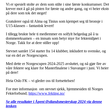
Vi er spesielt stolte av dem som stilte i sine første konkurranser. Det
krever mot å gå på pisten for første og andre gang, og vi heier ekstr
på dere som tok det steget!
Gratulerer også til Alma og Tinius som kjempet seg til bronsje i
U15-klassen – fantastisk levert!
I tillegg brukte hele ti medlemmer en solfylt helgedag på å ta
dommereksamen – en innsats som betyr mye for fektemiljøet i
Norge. Takk for at dere stiller opp!
Stevnet samlet 154 starter fra 14 klubber, inkludert to svenske, og
var en del av Norgescupen.
Med dette er Norgescupen 2024-2025 avsluttet, og nå gjør fire av
våre fektere seg klare for Masterfinalene i Stavanger i juni. Vi heier
på dere!
Heia Oslo FK – vi gleder oss til fortsettelsen!
For mer informasjon om stevnet sjekk, hjemmesiden til Norges
Fekteforbund;
https://www.fekting.no/
Se alle resultater i Åpent Østlandsmesterskap 2024 via denne
lenken