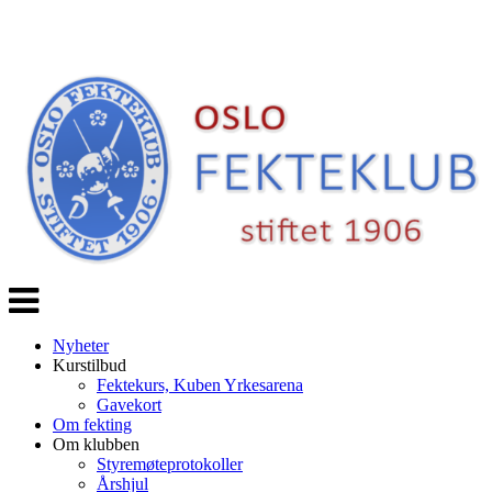
Veksle
navigasjon
Nyheter
Kurstilbud
Fektekurs, Kuben Yrkesarena
Gavekort
Om fekting
Om klubben
Styremøteprotokoller
Årshjul