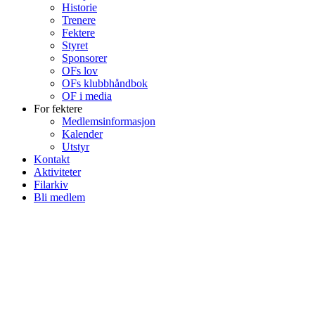
Historie
Trenere
Fektere
Styret
Sponsorer
OFs lov
OFs klubbhåndbok
OF i media
For fektere
Medlemsinformasjon
Kalender
Utstyr
Kontakt
Aktiviteter
Filarkiv
Bli medlem