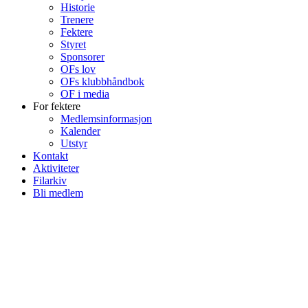
Historie
Trenere
Fektere
Styret
Sponsorer
OFs lov
OFs klubbhåndbok
OF i media
For fektere
Medlemsinformasjon
Kalender
Utstyr
Kontakt
Aktiviteter
Filarkiv
Bli medlem