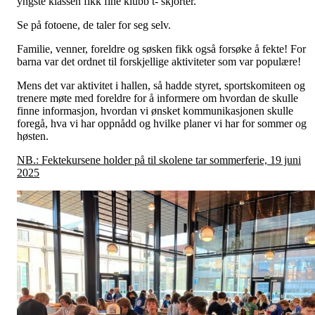
yngste klassen fikk fine klubb t- skjorter.
Se på fotoene, de taler for seg selv.
Familie, venner, foreldre og søsken fikk også forsøke å fekte! For
barna var det ordnet til forskjellige aktiviteter som var populære!
Mens det var aktivitet i hallen, så hadde styret, sportskomiteen og
trenere møte med foreldre for å informere om hvordan de skulle
finne informasjon, hvordan vi ønsket kommunikasjonen skulle
foregå, hva vi har oppnådd og hvilke planer vi har for sommer og
høsten.
NB.: Fektekursene holder på til skolene tar sommerferie, 19 juni
2025