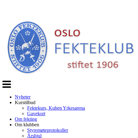
Veksle
navigasjon
Nyheter
Kurstilbud
Fektekurs, Kuben Yrkesarena
Gavekort
Om fekting
Om klubben
Styremøteprotokoller
Årshjul