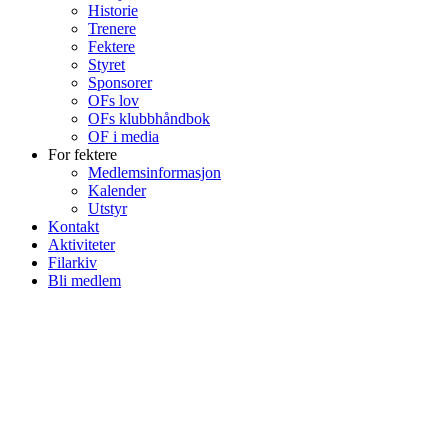
Historie
Trenere
Fektere
Styret
Sponsorer
OFs lov
OFs klubbhåndbok
OF i media
For fektere
Medlemsinformasjon
Kalender
Utstyr
Kontakt
Aktiviteter
Filarkiv
Bli medlem