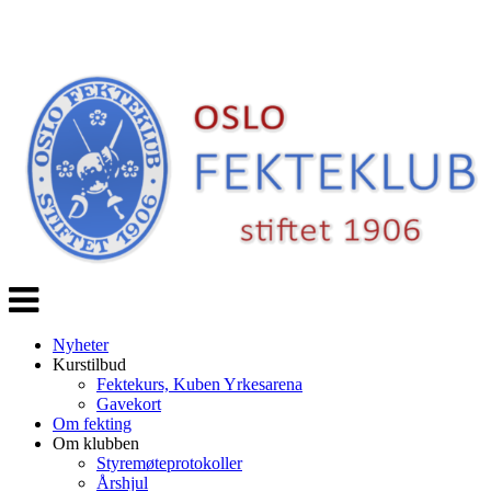
Veksle
navigasjon
Nyheter
Kurstilbud
Fektekurs, Kuben Yrkesarena
Gavekort
Om fekting
Om klubben
Styremøteprotokoller
Årshjul