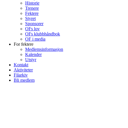
Historie
Trenere
Fektere
Styret
Sponsorer
OFs lov
OFs klubbhåndbok
OF i media
For fektere
Medlemsinformasjon
Kalender
Utstyr
Kontakt
Aktiviteter
Filarkiv
Bli medlem