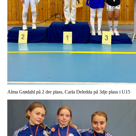
Alma Grødahl på 2 dre plass, Carla Deledda på 3dje plass i U15