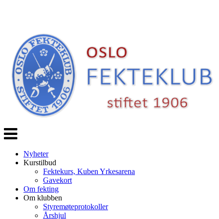
Veksle
navigasjon
Nyheter
Kurstilbud
Fektekurs, Kuben Yrkesarena
Gavekort
Om fekting
Om klubben
Styremøteprotokoller
Årshjul