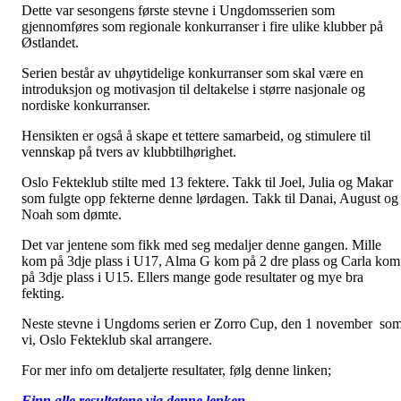
Dette var sesongens første stevne i Ungdomsserien som
gjennomføres som regionale konkurranser i fire ulike klubber på
Østlandet.
Serien består av uhøytidelige konkurranser som skal være en
introduksjon og motivasjon til deltakelse i større nasjonale og
nordiske konkurranser.
Hensikten er også å skape et tettere samarbeid, og stimulere til
vennskap på tvers av klubbtilhørighet.
Oslo Fekteklub stilte med 13 fektere. Takk til Joel, Julia og Makar
som fulgte opp fekterne denne lørdagen. Takk til Danai, August og
Noah som dømte.
Det var jentene som fikk med seg medaljer denne gangen. Mille
kom på 3dje plass i U17, Alma G kom på 2 dre plass og Carla kom
på 3dje plass i U15. Ellers mange gode resultater og mye bra
fekting.
Neste stevne i Ungdoms serien er Zorro Cup, den 1 november so
vi, Oslo Fekteklub skal arrangere.
For mer info om detaljerte resultater, følg denne linken;
Finn alle resultatene via denne lenken.