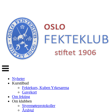
Veksle
navigasjon
Nyheter
Kurstilbud
Fektekurs, Kuben Yrkesarena
Gavekort
Om fekting
Om klubben
Styremøteprotokoller
Årshjul