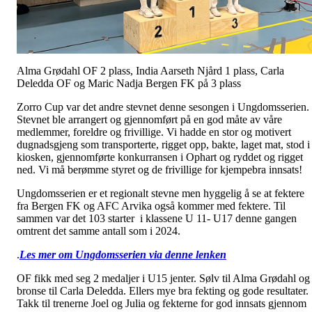
Alma Grødahl OF 2 plass, India Aarseth Njård 1 plass, Carla
Deledda OF og Maric Nadja Bergen FK på 3 plass
Zorro Cup var det andre stevnet denne sesongen i Ungdomsserien.
Stevnet ble arrangert og gjennomført på en god måte av våre
medlemmer, foreldre og frivillige. Vi hadde en stor og motivert
dugnadsgjeng som transporterte, rigget opp, bakte, laget mat, stod i
kiosken, gjennomførte konkurransen i Ophart og ryddet og rigget
ned. Vi må berømme styret og de frivillige for kjempebra innsats!
Ungdomsserien er et regionalt stevne men hyggelig å se at fektere
fra Bergen FK og AFC Arvika også kommer med fektere. Til
sammen var det 103 starter i klassene U 11- U17 denne gangen
omtrent det samme antall som i 2024.
.
Les mer om Ungdomsserien via denne lenken
OF fikk med seg 2 medaljer i U15 jenter. Sølv til Alma Grødahl og
bronse til Carla Deledda. Ellers mye bra fekting og gode resultater.
Takk til trenerne Joel og Julia og fekterne for god innsats gjennom