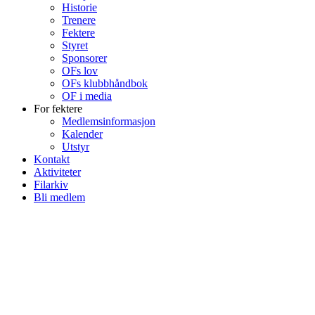
Historie
Trenere
Fektere
Styret
Sponsorer
OFs lov
OFs klubbhåndbok
OF i media
For fektere
Medlemsinformasjon
Kalender
Utstyr
Kontakt
Aktiviteter
Filarkiv
Bli medlem