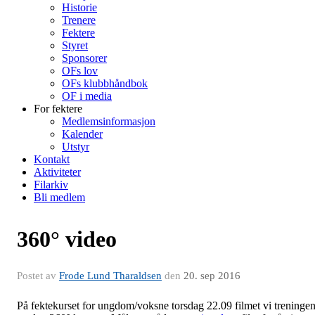
Historie
Trenere
Fektere
Styret
Sponsorer
OFs lov
OFs klubbhåndbok
OF i media
For fektere
Medlemsinformasjon
Kalender
Utstyr
Kontakt
Aktiviteter
Filarkiv
Bli medlem
360° video
Postet av
Frode Lund Tharaldsen
den
20. sep 2016
På fektekurset for ungdom/voksne torsdag 22.09 filmet vi treninge