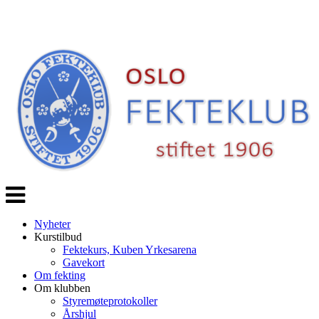
Veksle
navigasjon
Nyheter
Kurstilbud
Fektekurs, Kuben Yrkesarena
Gavekort
Om fekting
Om klubben
Styremøteprotokoller
Årshjul