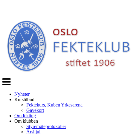
Veksle
navigasjon
Nyheter
Kurstilbud
Fektekurs, Kuben Yrkesarena
Gavekort
Om fekting
Om klubben
Styremøteprotokoller
Årshjul