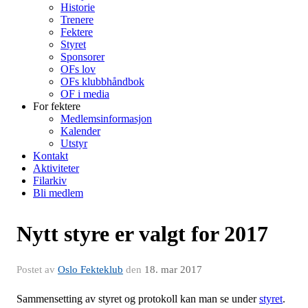
Historie
Trenere
Fektere
Styret
Sponsorer
OFs lov
OFs klubbhåndbok
OF i media
For fektere
Medlemsinformasjon
Kalender
Utstyr
Kontakt
Aktiviteter
Filarkiv
Bli medlem
Nytt styre er valgt for 2017
Postet av
Oslo Fekteklub
den
18. mar 2017
Sammensetting av styret og protokoll kan man se under
styret
.