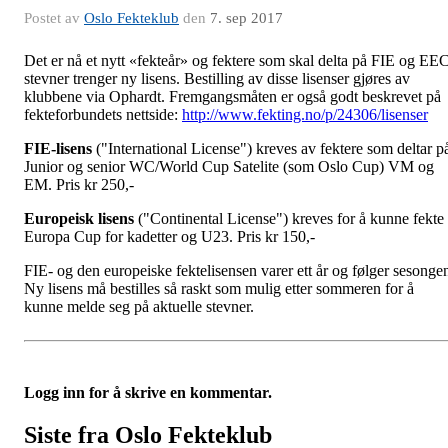
Postet av
Oslo Fekteklub
den
7. sep 2017
Det er nå et nytt «fekteår» og fektere som skal delta på FIE og EE
stevner trenger ny lisens. Bestilling av disse lisenser gjøres av
klubbene via Ophardt. Fremgangsmåten er også godt beskrevet på
fekteforbundets nettside:
http://www.fekting.no/p/24306/lisenser
FIE-lisens
("International License") kreves av fektere som deltar p
Junior og senior WC/World Cup Satelite (som Oslo Cup) VM og
EM. Pris kr 250,-
Europeisk lisens
("Continental License") kreves for å kunne fekte 
Europa Cup for kadetter og U23. Pris kr 150,-
FIE- og den europeiske fektelisensen varer ett år og følger sesonge
Ny lisens må bestilles så raskt som mulig etter sommeren for å
kunne melde seg på aktuelle stevner.
Logg inn for å skrive en kommentar.
Siste fra Oslo Fekteklub