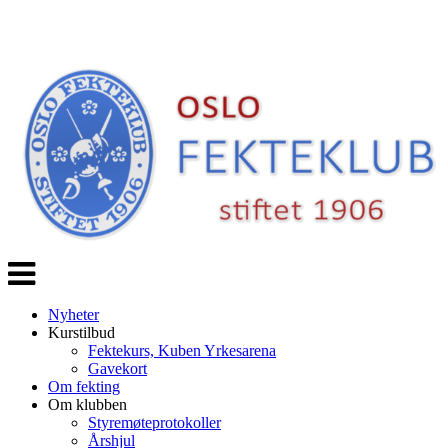
Veksle
navigasjon
Nyheter
Kurstilbud
Fektekurs, Kuben Yrkesarena
Gavekort
Om fekting
Om klubben
Styremøteprotokoller
Årshjul