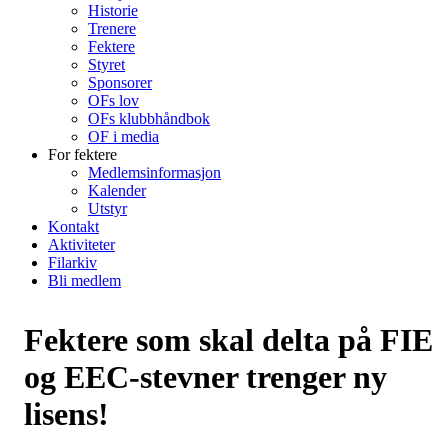
Historie
Trenere
Fektere
Styret
Sponsorer
OFs lov
OFs klubbhåndbok
OF i media
For fektere
Medlemsinformasjon
Kalender
Utstyr
Kontakt
Aktiviteter
Filarkiv
Bli medlem
Fektere som skal delta på FIE
og EEC-stevner trenger ny
lisens!