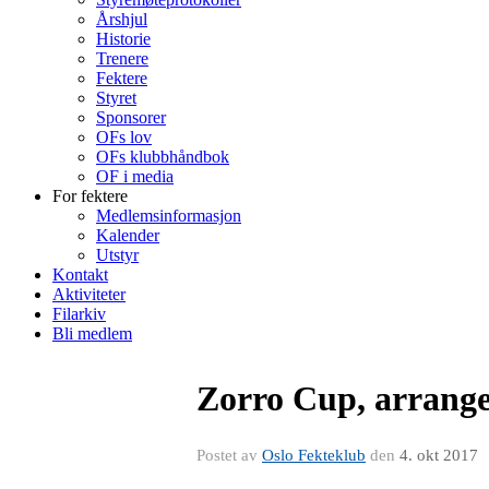
Årshjul
Historie
Trenere
Fektere
Styret
Sponsorer
OFs lov
OFs klubbhåndbok
OF i media
For fektere
Medlemsinformasjon
Kalender
Utstyr
Kontakt
Aktiviteter
Filarkiv
Bli medlem
Zorro Cup, arrange
Postet av
Oslo Fekteklub
den
4. okt 2017