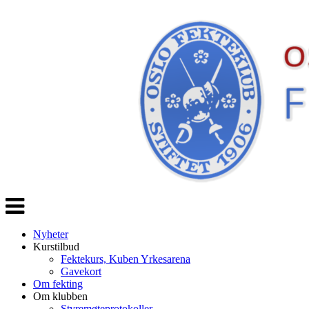
Veksle
navigasjon
Nyheter
Kurstilbud
Fektekurs, Kuben Yrkesarena
Gavekort
Om fekting
Om klubben
Styremøteprotokoller