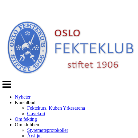
Veksle
navigasjon
Nyheter
Kurstilbud
Fektekurs, Kuben Yrkesarena
Gavekort
Om fekting
Om klubben
Styremøteprotokoller
Årshjul