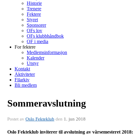
Historie
Trenere
Fektere
Styret
Sponsorer
OFs lov
OFs klubbhåndbok
OF i media
For fektere
Medlemsinformasjon
Kalender
Utstyr
Kontakt
Aktiviteter
Filarkiv
Bli medlem
Sommeravslutning
Postet av
Oslo Fekteklub
den
1. jun 2018
Oslo Fekteklub inviterer til avslutning av vårsemesteret 2018: