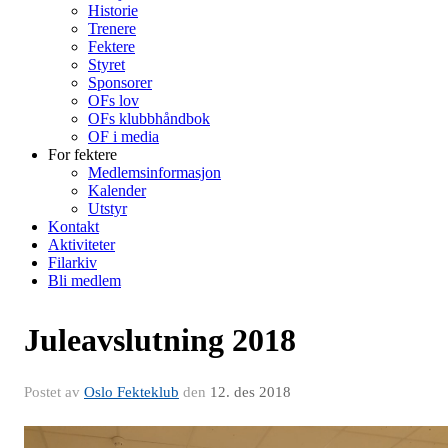
Historie
Trenere
Fektere
Styret
Sponsorer
OFs lov
OFs klubbhåndbok
OF i media
For fektere
Medlemsinformasjon
Kalender
Utstyr
Kontakt
Aktiviteter
Filarkiv
Bli medlem
Juleavslutning 2018
Postet av
Oslo Fekteklub
den
12. des 2018