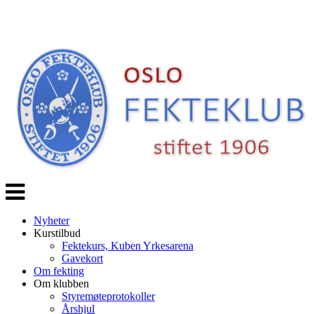
Veksle
navigasjon
Nyheter
Kurstilbud
Fektekurs, Kuben Yrkesarena
Gavekort
Om fekting
Om klubben
Styremøteprotokoller
Årshjul