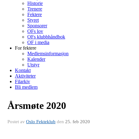
Historie
Trenere
Fektere
Styret
Sponsorer
OFs lov
OFs klubbhåndbok
OF i media
For fektere
Medlemsinformasjon
Kalender
Utstyr
Kontakt
Aktiviteter
Filarkiv
Bli medlem
Årsmøte 2020
Postet av
Oslo Fekteklub
den
25. feb 2020