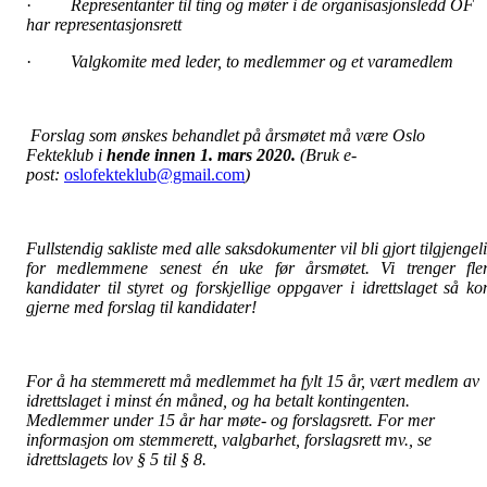
·
Representanter til ting og møter i de organisasjonsledd OF
har representasjonsrett
·
Valgkomite med leder, to medlemmer og et varamedlem
Forslag som ønskes behandlet på årsmøtet må være Oslo
Fekteklub i
hende innen 1. mars 2020.
(Bruk e-
post:
oslofekteklub@gmail.com
)
Fullste
n
dig sakliste med alle saksdokumenter vil bli gjort tilgjengel
for medlemmene senest én uke før årsmøtet. Vi trenger fle
kandidater til styret og forskjellige oppgaver i idrettslaget så k
gjerne med forslag til kandidater!
For å ha stemmerett må medlemmet ha fylt 15 år, vært medlem av
idrettslaget i minst én måned, og ha betalt kontingenten.
Medlemmer under 15 år har møte- og forslagsrett. For mer
informasjon om stemmerett, valgbarhet, forslagsrett mv., se
idrettslagets lov § 5 til § 8.