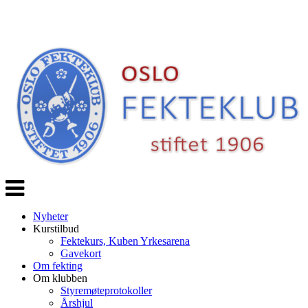
Veksle
navigasjon
Nyheter
Kurstilbud
Fektekurs, Kuben Yrkesarena
Gavekort
Om fekting
Om klubben
Styremøteprotokoller
Årshjul