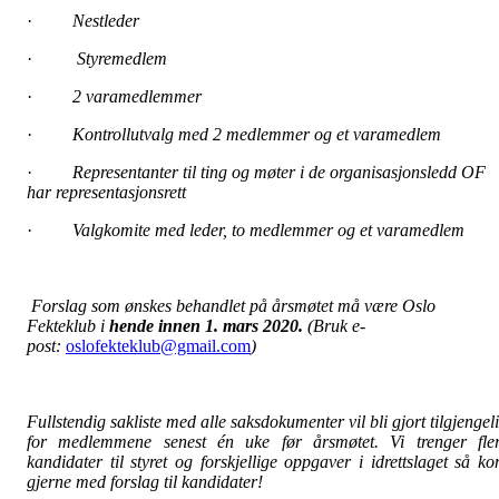
·
Nestleder
·
Styremedlem
·
2 varamedlemmer
·
Kontrollutvalg med 2 medlemmer og et varamedlem
·
Representanter til ting og møter i de organisasjonsledd OF
har representasjonsrett
·
Valgkomite med leder, to medlemmer og et varamedlem
Forslag som ønskes behandlet på årsmøtet må være Oslo
Fekteklub i
hende innen 1. mars 2020.
(Bruk e-
post:
oslofekteklub@gmail.com
)
Fullste
n
dig sakliste med alle saksdokumenter vil bli gjort tilgjengel
for medlemmene senest én uke før årsmøtet. Vi trenger fle
kandidater til styret og forskjellige oppgaver i idrettslaget så k
gjerne med forslag til kandidater!