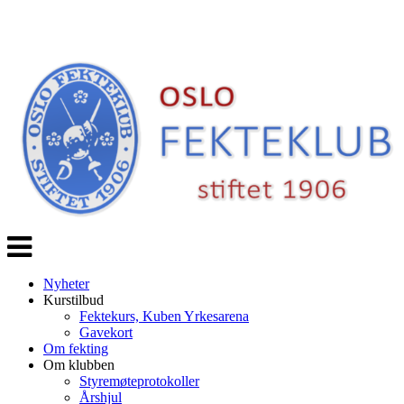
Veksle
navigasjon
Nyheter
Kurstilbud
Fektekurs, Kuben Yrkesarena
Gavekort
Om fekting
Om klubben
Styremøteprotokoller
Årshjul