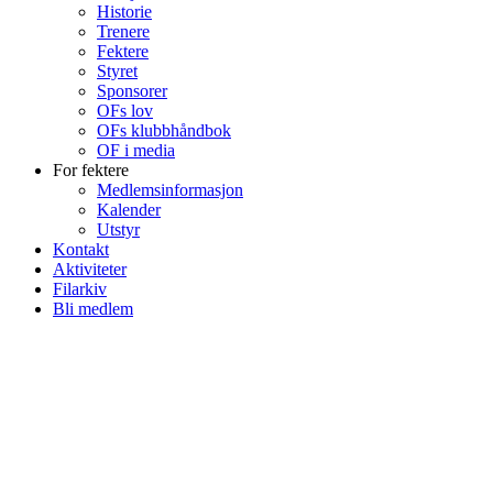
Historie
Trenere
Fektere
Styret
Sponsorer
OFs lov
OFs klubbhåndbok
OF i media
For fektere
Medlemsinformasjon
Kalender
Utstyr
Kontakt
Aktiviteter
Filarkiv
Bli medlem