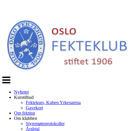
Veksle
navigasjon
Nyheter
Kurstilbud
Fektekurs, Kuben Yrkesarena
Gavekort
Om fekting
Om klubben
Styremøteprotokoller
Årshjul