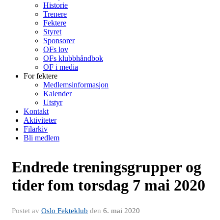
Historie
Trenere
Fektere
Styret
Sponsorer
OFs lov
OFs klubbhåndbok
OF i media
For fektere
Medlemsinformasjon
Kalender
Utstyr
Kontakt
Aktiviteter
Filarkiv
Bli medlem
Endrede treningsgrupper og
tider fom torsdag 7 mai 2020
Postet av
Oslo Fekteklub
den
6. mai 2020