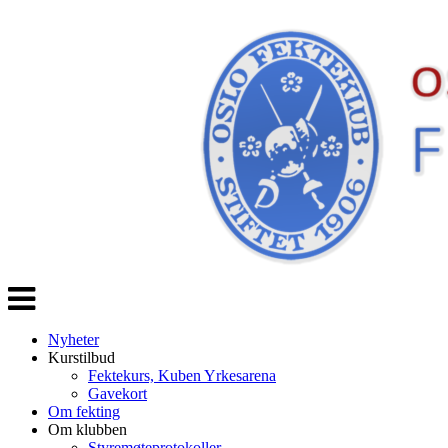
Veksle
navigasjon
Nyheter
Kurstilbud
Fektekurs, Kuben Yrkesarena
Gavekort
Om fekting
Om klubben
Styremøteprotokoller