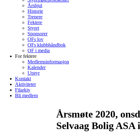
Årshjul
Historie
Trenere
Fektere
Styret
Sponsorer
OFs lov
OFs klubbhåndbok
OF i media
For fektere
Medlemsinformasjon
Kalender
Utstyr
Kontakt
Aktiviteter
Filarkiv
Bli medlem
Årsmøte 2020, onsda
Selvaag Bolig ASA i