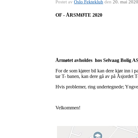
Postet av
Oslo Fekteklub
den
20. mai 202
OF - ÅRSMØTE 2020
Årmøtet avholdes hos Selvaag Bolig ASA
For de som kjører bil kan dere kjør inn i p
tar T- banen, kan dere gå av på Åsjordet T
Hvis problemer, ring undertegnede; Yngve
Velkommen!