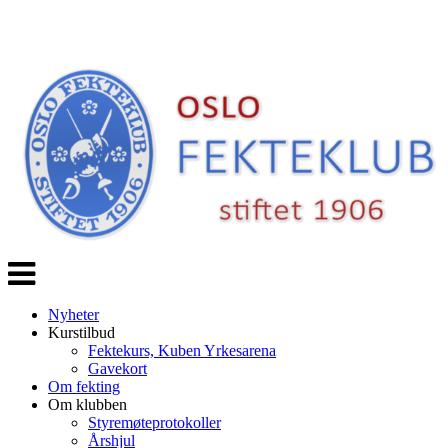
Veksle
navigasjon
Nyheter
Kurstilbud
Fektekurs, Kuben Yrkesarena
Gavekort
Om fekting
Om klubben
Styremøteprotokoller
Årshjul