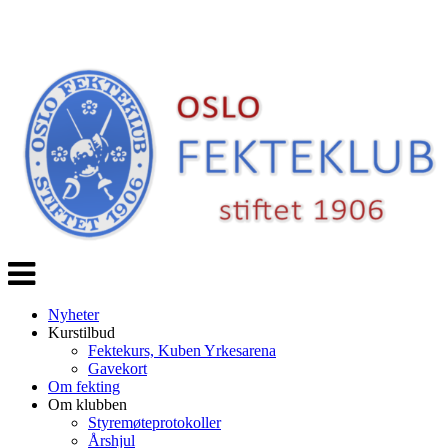
Veksle
navigasjon
Nyheter
Kurstilbud
Fektekurs, Kuben Yrkesarena
Gavekort
Om fekting
Om klubben
Styremøteprotokoller
Årshjul