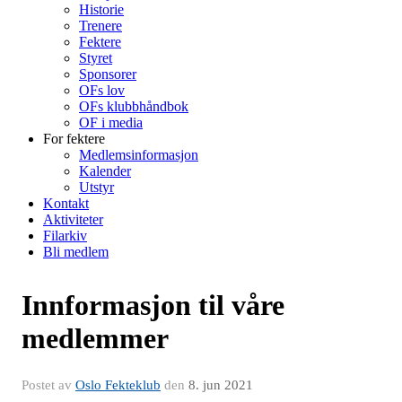
Historie
Trenere
Fektere
Styret
Sponsorer
OFs lov
OFs klubbhåndbok
OF i media
For fektere
Medlemsinformasjon
Kalender
Utstyr
Kontakt
Aktiviteter
Filarkiv
Bli medlem
Innformasjon til våre
medlemmer
Postet av
Oslo Fekteklub
den
8. jun 2021