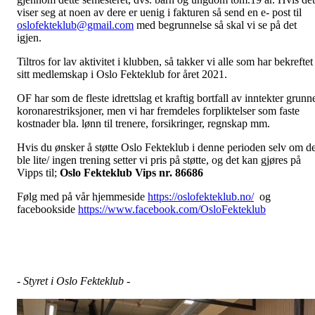
viser seg at noen av dere er uenig i fakturen så send en e- post til
oslofekteklub@gmail.com
med begrunnelse så skal vi se på det
igjen.
Tiltros for lav aktivitet i klubben, så takker vi alle som har bekreftet
sitt medlemskap i Oslo Fekteklub for året 2021.
OF har som de fleste idrettslag et kraftig bortfall av inntekter grunn
koronarestriksjoner, men vi har fremdeles forpliktelser som faste
kostnader bla. lønn til trenere, forsikringer, regnskap mm.
Hvis du ønsker å støtte Oslo Fekteklub i denne perioden selv om de
ble lite/ ingen trening setter vi pris på støtte, og det kan gjøres på
Vipps til;
Oslo Fekteklub Vips nr. 86686
Følg med på vår hjemmeside
https://oslofekteklub.no/
og
facebookside
https://www.facebook.com/OsloFekteklub
- Styret i Oslo Fekteklub -