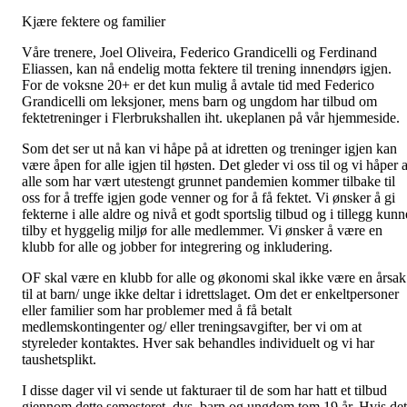
Kjære fektere og familier
Våre trenere, Joel Oliveira, Federico Grandicelli og Ferdinand
Eliassen, kan nå endelig motta fektere til trening innendørs igjen.
For de voksne 20+ er det kun mulig å avtale tid med Federico
Grandicelli om leksjoner, mens barn og ungdom har tilbud om
fektetreninger i Flerbrukshallen iht. ukeplanen på vår hjemmeside.
Som det ser ut nå kan vi håpe på at idretten og treninger igjen kan
være åpen for alle igjen til høsten. Det gleder vi oss til og vi håper a
alle som har vært utestengt grunnet pandemien kommer tilbake til
oss for å treffe igjen gode venner og for å få fektet. Vi ønsker å gi
fekterne i alle aldre og nivå et godt sportslig tilbud og i tillegg kunn
tilby et hyggelig miljø for alle medlemmer. Vi ønsker å være en
klubb for alle og jobber for integrering og inkludering.
OF skal være en klubb for alle og økonomi skal ikke være en årsak
til at barn/ unge ikke deltar i idrettslaget. Om det er enkeltpersoner
eller familier som har problemer med å få betalt
medlemskontingenter og/ eller treningsavgifter, ber vi om at
styreleder kontaktes. Hver sak behandles individuelt og vi har
taushetsplikt.
I disse dager vil vi sende ut fakturaer til de som har hatt et tilbud
gjennom dette semesteret, dvs. barn og ungdom tom.19 år. Hvis det