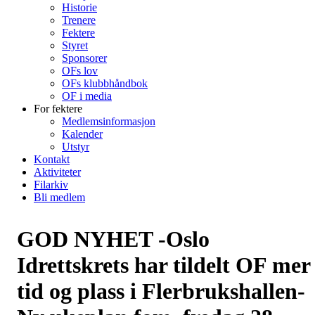
Historie
Trenere
Fektere
Styret
Sponsorer
OFs lov
OFs klubbhåndbok
OF i media
For fektere
Medlemsinformasjon
Kalender
Utstyr
Kontakt
Aktiviteter
Filarkiv
Bli medlem
GOD NYHET -Oslo
Idrettskrets har tildelt OF mer
tid og plass i Flerbrukshallen-