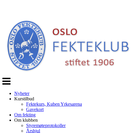
Veksle
navigasjon
Nyheter
Kurstilbud
Fektekurs, Kuben Yrkesarena
Gavekort
Om fekting
Om klubben
Styremøteprotokoller
Årshjul