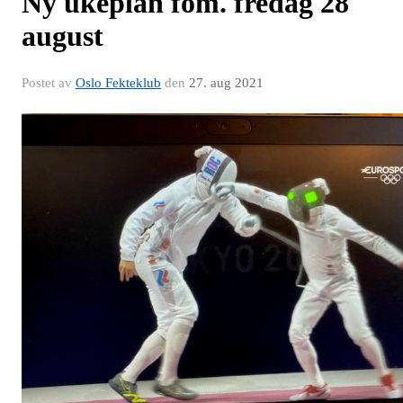
Ny ukeplan fom. fredag 28
august
Postet av
Oslo Fekteklub
den
27. aug 2021