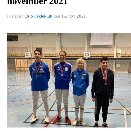
november 2021
Postet av
Oslo Fekteklub
den
15. nov 2021