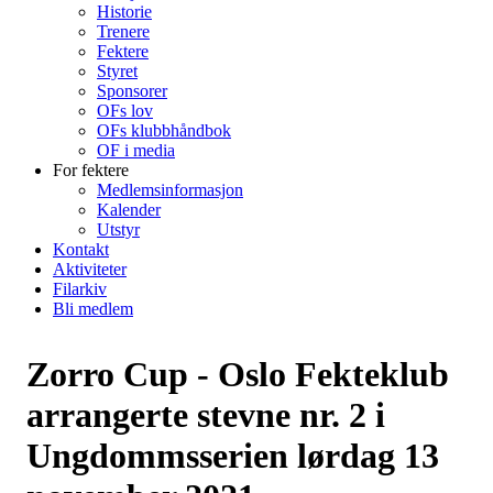
Historie
Trenere
Fektere
Styret
Sponsorer
OFs lov
OFs klubbhåndbok
OF i media
For fektere
Medlemsinformasjon
Kalender
Utstyr
Kontakt
Aktiviteter
Filarkiv
Bli medlem
Zorro Cup - Oslo Fekteklub
arrangerte stevne nr. 2 i
Ungdommsserien lørdag 13