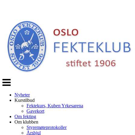
Veksle
navigasjon
Nyheter
Kurstilbud
Fektekurs, Kuben Yrkesarena
Gavekort
Om fekting
Om klubben
Styremøteprotokoller
Årshjul