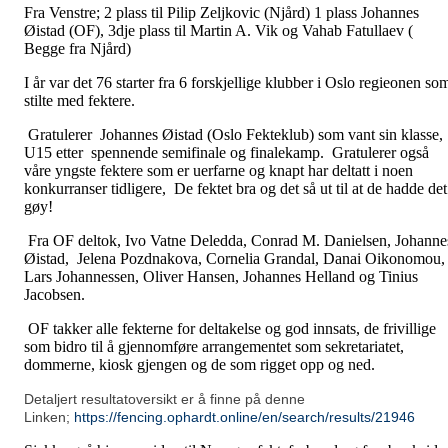
Fra Venstre; 2 plass til Pilip Zeljkovic (Njård) 1 plass Johannes
Øistad (OF), 3dje plass til Martin A. Vik og Vahab Fatullaev (
Begge fra Njård)
I år var det 76 starter fra 6 forskjellige klubber i Oslo regieonen so
stilte med fektere.
Gratulerer Johannes Øistad (Oslo Fekteklub) som vant sin klasse,
U15 etter spennende semifinale og finalekamp. Gratulerer også
våre yngste fektere som er uerfarne og knapt har deltatt i noen
konkurranser tidligere, De fektet bra og det så ut til at de hadde det
gøy!
Fra OF deltok, Ivo Vatne Deledda, Conrad M. Danielsen, Johanne
Øistad, Jelena Pozdnakova, Cornelia Grandal, Danai Oikonomou,
Lars Johannessen, Oliver Hansen, Johannes Helland og Tinius
Jacobsen.
OF takker alle fekterne for deltakelse og god innsats, de frivillige
som bidro til å gjennomføre arrangementet som sekretariatet,
dommerne, kiosk gjengen og de som rigget opp og ned.
Detaljert resultatoversikt er å finne på denne
Linken;
https://fencing.ophardt.online/en/search/results/21946