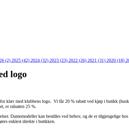
26 (2)
2025 (42)
2024 (32)
2023 (23)
2022 (26)
2021 (31)
2020 (18)
2
ed logo
6
r klær med klubbens logo. Vi får 20 % rabatt ved kjøp i butikk (husk å 
t, er rabatten 25 %.
relser. Damemodeller kan bestilles ved behov, og de er tilgjengelige hos
jøres enklest direkte i butikken.