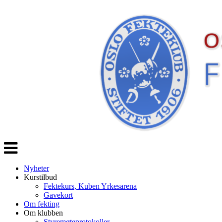
Veksle
navigasjon
Nyheter
Kurstilbud
Fektekurs, Kuben Yrkesarena
Gavekort
Om fekting
Om klubben
Styremøteprotokoller