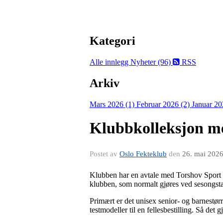
Kategori
Alle innlegg
Nyheter (96)
RSS
Arkiv
Mars 2026 (1)
Februar 2026 (2)
Januar 20
Klubbkolleksjon m
Postet av
Oslo Fekteklub
den
26. mai 202
Klubben har en avtale med Torshov Sport fo
klubben, som normalt gjøres ved sesongstar
Primært er det unisex senior- og barnestør
testmodeller til en fellesbestilling. Så det g