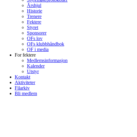
Årshjul
Historie
Trenere
Fektere
Styret
Sponsorer
OFs lov
OFs klubbhåndbok
OF i media
For fektere
Medlemsinformasjon
Kalender
Utstyr
Kontakt
Aktiviteter
Filarkiv
Bli medlem