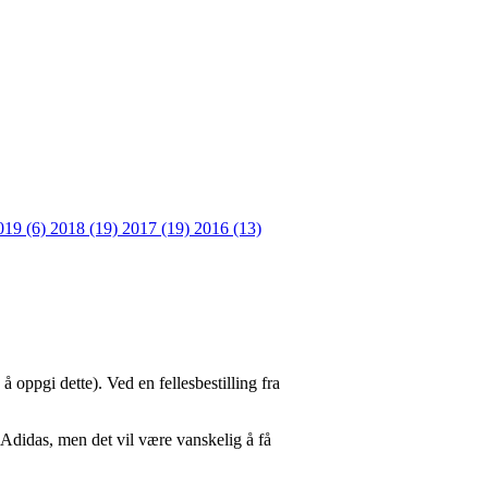
019 (6)
2018 (19)
2017 (19)
2016 (13)
oppgi dette). Ved en fellesbestilling fra
 Adidas, men det vil være vanskelig å få