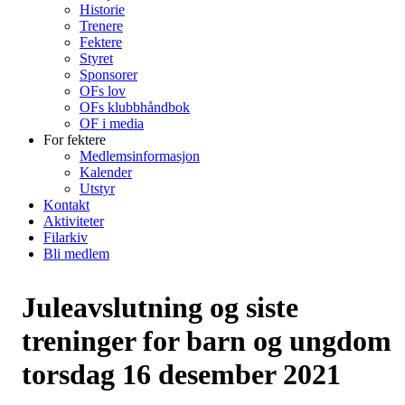
Historie
Trenere
Fektere
Styret
Sponsorer
OFs lov
OFs klubbhåndbok
OF i media
For fektere
Medlemsinformasjon
Kalender
Utstyr
Kontakt
Aktiviteter
Filarkiv
Bli medlem
Juleavslutning og siste
treninger for barn og ungdom
torsdag 16 desember 2021