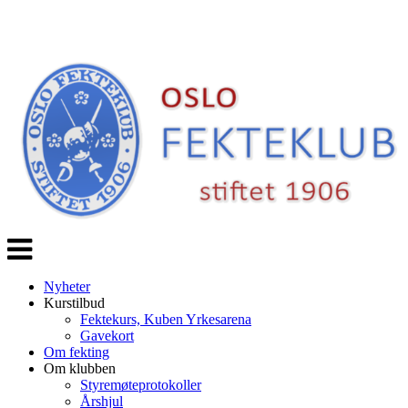
Veksle
navigasjon
Nyheter
Kurstilbud
Fektekurs, Kuben Yrkesarena
Gavekort
Om fekting
Om klubben
Styremøteprotokoller
Årshjul