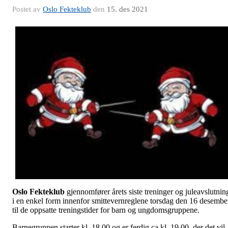
Postet av
Oslo Fekteklub
den
15. des 2021
Oslo Fekteklub
gjennomfører årets siste treninger og juleavslutnin
i en enkel form innenfor smittevernreglene torsdag den 16 desembe
til de oppsatte treningstider for barn og ungdomsgruppene.
Barnegruppen starter kl. 18.00 og er ferdig ca kl. 19.00, der det vil