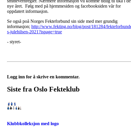
smittevernregler. Nærmere informasjon vil komme tidlig til uka i de
nye året. Følg med på hjemmesiden og facebooksiden vår for
oppdatert informasjon.
Se også poå Norges Fekteforbund sin side med mer grundig
informasjon;
http://www.fekting.no/blog/post/181284/fekteforbund
s-julehilsen-2021?ispage=true
- styret-
Logg inn for å skrive en kommentar.
Siste fra Oslo Fekteklub
Klubbkolleksjon med logo