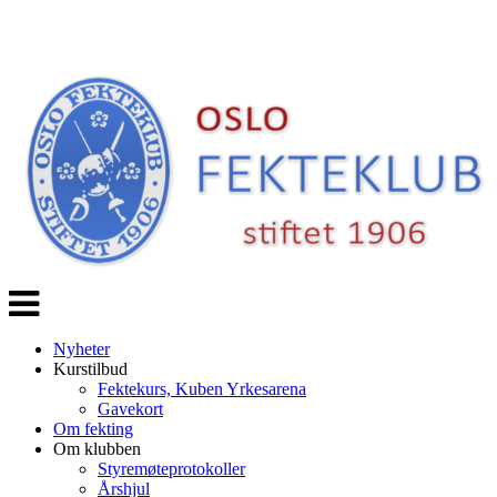
Veksle
navigasjon
Nyheter
Kurstilbud
Fektekurs, Kuben Yrkesarena
Gavekort
Om fekting
Om klubben
Styremøteprotokoller
Årshjul