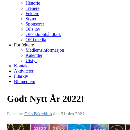
Historie
Trenere
Fektere
Styret
Sponsorer
OFs lov
OFs klubbhåndbok
OF i media
For fektere
Medlemsinformasjon
Kalender
Utstyr
Kontakt
Aktiviteter
Filarkiv
Bli medlem
Godt Nytt År 2022!
Postet av
Oslo Fekteklub
den
31. des 2021