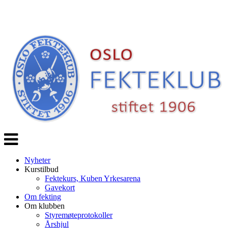
Veksle
navigasjon
Nyheter
Kurstilbud
Fektekurs, Kuben Yrkesarena
Gavekort
Om fekting
Om klubben
Styremøteprotokoller
Årshjul