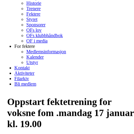
Historie
Trenere
Fektere
Styret
Sponsorer
OFs lov
OFs klubbhåndbok
OF i media
For fektere
Medlemsinformasjon
Kalender
Utstyr
Kontakt
Aktiviteter
Filarkiv
Bli medlem
Oppstart fektetrening for
voksne fom .mandag 17 januar
kl. 19.00