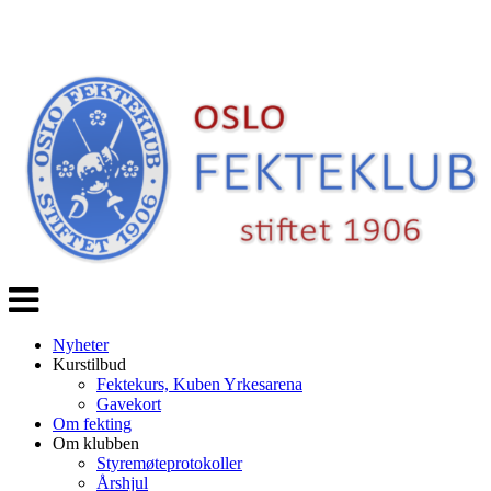
Veksle
navigasjon
Nyheter
Kurstilbud
Fektekurs, Kuben Yrkesarena
Gavekort
Om fekting
Om klubben
Styremøteprotokoller
Årshjul