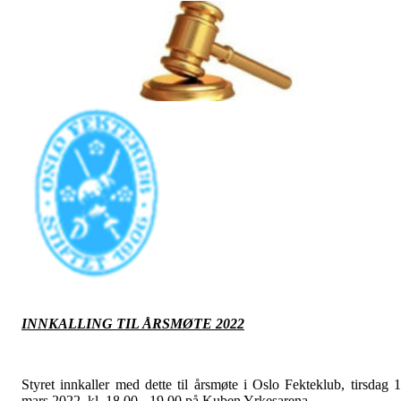
INNKALLING TIL ÅRSMØTE 2022
Styret innkaller med dette til årsmøte i Oslo Fekteklub, tirsdag 
mars 2022, kl. 18.00 - 19.00 på Kuben Yrkesarena