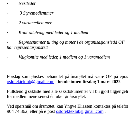
·
Nestleder
·
3 Styremedlemmer
·
2 varamedlemmer
·
Kontrollutvalg med leder og 1 medlem
·
Representanter til ting og møter i de organisasjonsledd OF
har representasjonsrett
·
Valgkomite med leder, 1 medlem og 1 varamedlem
Forslag som ønskes behandlet på årsmøtet må være OF på epos
oslofekteklub@gmail.com
i
hende innen tirsdag 1 mars 2022
Fullste
n
dig sakliste med alle saksdokumenter vil bli gjort tilgjengel
for medlemmene senest én uke før årsmøtet.
Ved spørsmål om årsmøtet, kan Yngve Eliassen kontaktes på telefo
904 74 362, eller på e-post
oslofekteklub@gmail.com
.