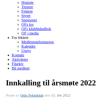
Historie
Trenere
Fektere
Styret
Sponsorer
OFs lov
OFs klubbhåndbok
OF i media
For fektere
Medlemsinformasjon
Kalender
Utstyr
Kontakt
Aktiviteter
Filarkiv
Bli medlem
Innkalling til årsmøte 2022
Postet av
Oslo Fekteklub
den
15. feb 2022