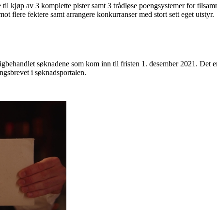
tte til kjøp av 3 komplette pister samt 3 trådløse poengsystemer for til
 mot flere fektere samt arrangere konkurranser med stort sett eget utstyr.
gbehandlet søknadene som kom inn til fristen 1. desember 2021. Det er 
elingsbrevet i søknadsportalen.