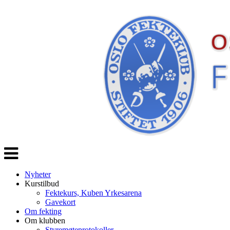
Veksle
navigasjon
Nyheter
Kurstilbud
Fektekurs, Kuben Yrkesarena
Gavekort
Om fekting
Om klubben
Styremøteprotokoller