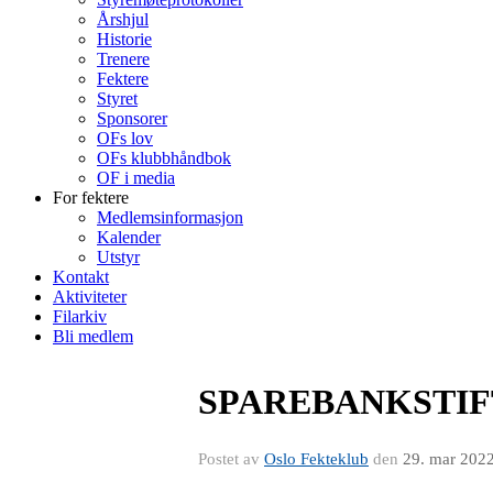
Årshjul
Historie
Trenere
Fektere
Styret
Sponsorer
OFs lov
OFs klubbhåndbok
OF i media
For fektere
Medlemsinformasjon
Kalender
Utstyr
Kontakt
Aktiviteter
Filarkiv
Bli medlem
SPAREBANKSTIFTE
Postet av
Oslo Fekteklub
den
29. mar 202