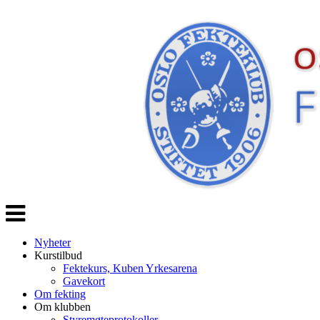
Veksle
navigasjon
Nyheter
Kurstilbud
Fektekurs, Kuben Yrkesarena
Gavekort
Om fekting
Om klubben
Styremøteprotokoller