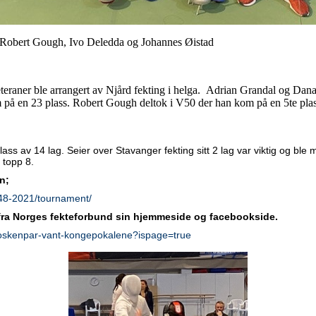
, Robert Gough, Ivo Deledda og Johannes Øistad
eteraner ble arrangert av Njård fekting i helga. Adrian Grandal og Da
 på en 23 plass. Robert Gough deltok i V50 der han kom på en 5te pla
ass av 14 lag. Seier over Stavanger fekting sitt 2 lag var viktig og bl
l topp 8.
en;
48-2021/tournament/
 fra Norges fekteforbund sin hjemmeside og facebookside.
/soskenpar-vant-kongepokalene?ispage=true