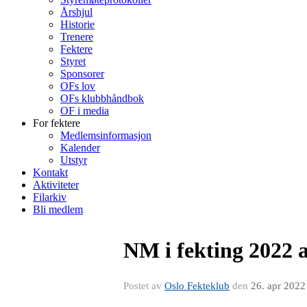
Årshjul
Historie
Trenere
Fektere
Styret
Sponsorer
OFs lov
OFs klubbhåndbok
OF i media
For fektere
Medlemsinformasjon
Kalender
Utstyr
Kontakt
Aktiviteter
Filarkiv
Bli medlem
NM i fekting 2022 a
Postet av
Oslo Fekteklub
den
26. apr 2022