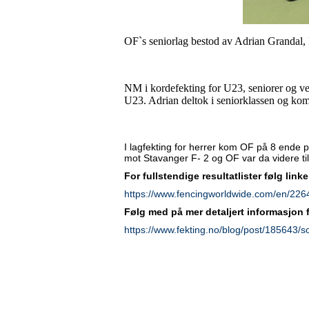
OF`s seniorlag bestod av Adrian Grandal
NM i kordefekting for U23, seniorer og v
U23. Adrian deltok i seniorklassen og kom
I lagfekting for herrer kom OF på 8 ende pl
mot Stavanger F- 2 og OF var da videre ti
For fullstendige resultatlister følg link
https://www.fencingworldwide.com/en/226
Følg med på mer detaljert informasjon
https://www.fekting.no/blog/post/185643