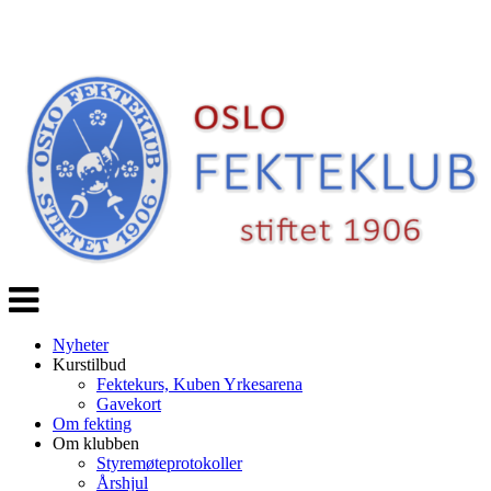
Veksle
navigasjon
Nyheter
Kurstilbud
Fektekurs, Kuben Yrkesarena
Gavekort
Om fekting
Om klubben
Styremøteprotokoller
Årshjul