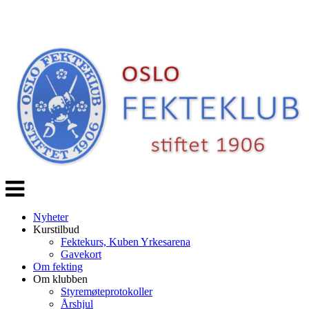
Veksle
navigasjon
Nyheter
Kurstilbud
Fektekurs, Kuben Yrkesarena
Gavekort
Om fekting
Om klubben
Styremøteprotokoller
Årshjul