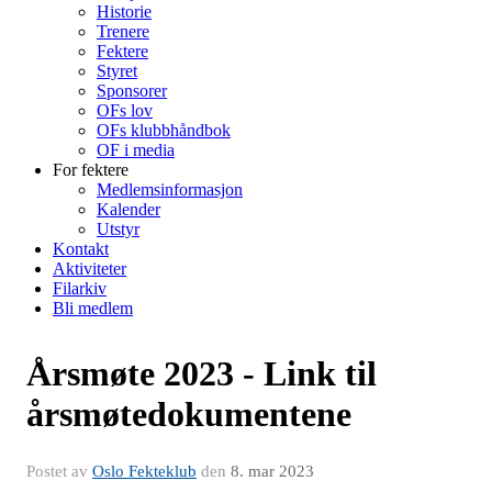
Historie
Trenere
Fektere
Styret
Sponsorer
OFs lov
OFs klubbhåndbok
OF i media
For fektere
Medlemsinformasjon
Kalender
Utstyr
Kontakt
Aktiviteter
Filarkiv
Bli medlem
Årsmøte 2023 - Link til
årsmøtedokumentene
Postet av
Oslo Fekteklub
den
8. mar 2023