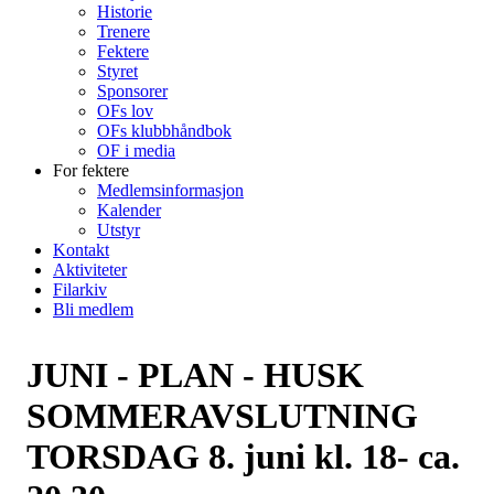
Historie
Trenere
Fektere
Styret
Sponsorer
OFs lov
OFs klubbhåndbok
OF i media
For fektere
Medlemsinformasjon
Kalender
Utstyr
Kontakt
Aktiviteter
Filarkiv
Bli medlem
JUNI - PLAN - HUSK
SOMMERAVSLUTNING
TORSDAG 8. juni kl. 18- ca.