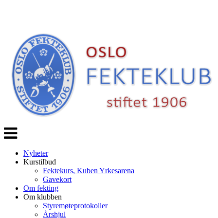
Veksle
navigasjon
Nyheter
Kurstilbud
Fektekurs, Kuben Yrkesarena
Gavekort
Om fekting
Om klubben
Styremøteprotokoller
Årshjul