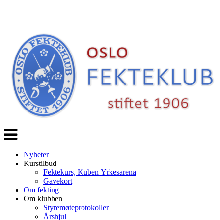
Veksle
navigasjon
Nyheter
Kurstilbud
Fektekurs, Kuben Yrkesarena
Gavekort
Om fekting
Om klubben
Styremøteprotokoller
Årshjul