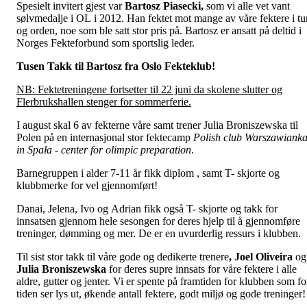
Spesielt invitert gjest var
Bartosz Piasecki,
som vi alle vet vant
sølvmedalje i OL i 2012. Han fektet mot mange av våre fektere i tu
og orden, noe som ble satt stor pris på. Bartosz er ansatt på deltid i
Norges Fekteforbund som sportslig leder.
Tusen Takk til Bartosz fra Oslo Fekteklub!
NB: Fektetreningene fortsetter til 22 juni da skolene slutter og
Flerbrukshallen stenger for sommerferie.
I august skal 6 av fekterne våre samt trener Julia Broniszewska til
Polen på en internasjonal stor fektecamp
Polish club Warszawiank
in Spała - center for olimpic preparation
.
Barnegruppen i alder 7-11 år fikk diplom , samt T- skjorte og
klubbmerke for vel gjennomført!
Danai, Jelena, Ivo og Adrian fikk også T- skjorte og takk for
innsatsen gjennom hele sesongen for deres hjelp til å gjennomføre
treninger, dømming og mer. De er en uvurderlig ressurs i klubben.
Til sist stor takk til våre gode og dedikerte trenere
, Joel Oliveira
og
Julia Broniszewska
for deres supre innsats for våre fektere i alle
aldre, gutter og jenter. Vi er spente på framtiden for klubben som fo
tiden ser lys ut, økende antall fektere, godt miljø og gode treninger!