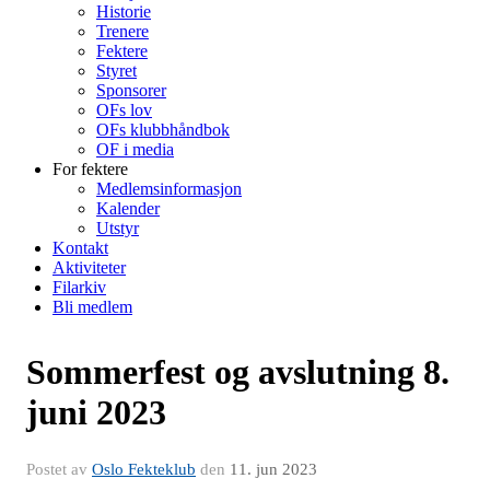
Historie
Trenere
Fektere
Styret
Sponsorer
OFs lov
OFs klubbhåndbok
OF i media
For fektere
Medlemsinformasjon
Kalender
Utstyr
Kontakt
Aktiviteter
Filarkiv
Bli medlem
Sommerfest og avslutning 8.
juni 2023
Postet av
Oslo Fekteklub
den
11. jun 2023