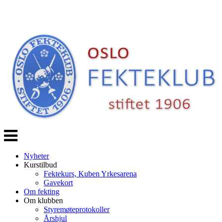
Veksle
navigasjon
Nyheter
Kurstilbud
Fektekurs, Kuben Yrkesarena
Gavekort
Om fekting
Om klubben
Styremøteprotokoller
Årshjul