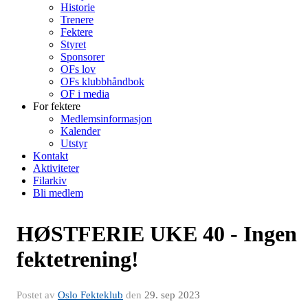
Historie
Trenere
Fektere
Styret
Sponsorer
OFs lov
OFs klubbhåndbok
OF i media
For fektere
Medlemsinformasjon
Kalender
Utstyr
Kontakt
Aktiviteter
Filarkiv
Bli medlem
HØSTFERIE UKE 40 - Ingen
fektetrening!
Postet av
Oslo Fekteklub
den
29. sep 2023