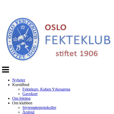
Veksle
navigasjon
Nyheter
Kurstilbud
Fektekurs, Kuben Yrkesarena
Gavekort
Om fekting
Om klubben
Styremøteprotokoller
Årshjul