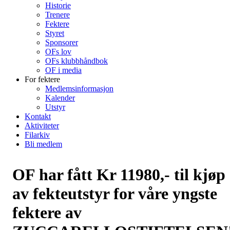
Historie
Trenere
Fektere
Styret
Sponsorer
OFs lov
OFs klubbhåndbok
OF i media
For fektere
Medlemsinformasjon
Kalender
Utstyr
Kontakt
Aktiviteter
Filarkiv
Bli medlem
OF har fått Kr 11980,- til kjøp
av fekteutstyr for våre yngste
fektere av