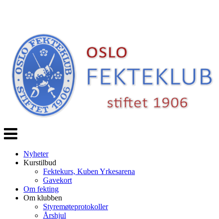
Veksle
navigasjon
Nyheter
Kurstilbud
Fektekurs, Kuben Yrkesarena
Gavekort
Om fekting
Om klubben
Styremøteprotokoller
Årshjul