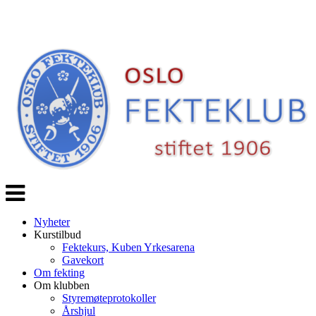
Veksle
navigasjon
Nyheter
Kurstilbud
Fektekurs, Kuben Yrkesarena
Gavekort
Om fekting
Om klubben
Styremøteprotokoller
Årshjul